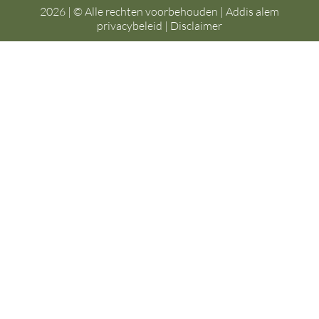
2026 | © Alle rechten voorbehouden | Addis alem
privacybeleid
|
Disclaimer