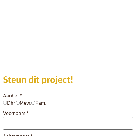
Steun dit project!
Aanhef
*
Dhr.
Mevr.
Fam.
Voornaam
*